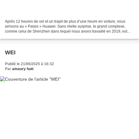
Après 12 heures de vol et un trajet de plus d’une heure en voiture, nous
arrivons au « Palais » Huawei. Sans réelle surprise, le grand complexe,
comme celui de Shenzhen dans lequel nous avons travaillé en 2019, est
une ville dans la ville. Les superficies...
WEI
Publié le 21/06/2025 à 16:32
Par
amaury hutt