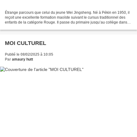
Étrange parcours que celui du jeune Wei Jingsheng. Né à Pékin en 1950, il
reçoit une excellente formation maoïste suivant le cursus traditionnel des
enfants de la catégorie Rouge. Il passe du primaire jusqu’au collège dans
les prestigieuses écoles des...
MOI CULTUREL
Publié le 08/02/2025 à 10:05
Par
amaury hutt